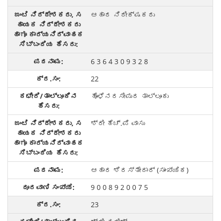
ಆಹಾರ ನಿರೀಕ್ಷಕರು
6 3 6 4 3 0 9 3 2 8
22
ಹೊಳೆನರಸೀಪುರ ತಾಲ್ಲೂಕು
ಶ್ರೀ ಹೆಚ್.ಪಿ ವಾಸು
ಆಹಾರ ಶಿರಸ್ತೇದಾರ್ (ಸಾಂಖ್ಯಿಕ)
9 0 0 8 9 2 0 0 7 5
23