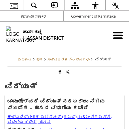
ಕರ್ನಾಟಕ ಸರ್ಕಾರ
Government of Karnataka
ಹಾಸನ ಜಿಲ್ಲೆ
HASSAN DISTRICT
ವಿದ್ಯುತ್
ಮುಖಪುಟ
ಕೋಶ
ಸಾರ್ವಜನಿಕ ಸೌಲಭ್ಯಗಳು
ವಿದ್ಯುತ್
ಚಾಮುಂಡೇಶ್ವರಿ ವಿದ್ಯುತ್ ಸರಬರಾಜು ನಿಗಮ
ನಿಯಮಿತ – ಹಾಸನ ವಿಭಾಗೀಯ ಕಚೇರಿ
ಕಾರ್ಯನಿರ್ವಾಹಕ ಎಂಜಿನಿಯರ್ (ಇಎಲ್), ಒ&ಎಂ ಸಿಇಎಸ್‌ಸಿ,
ವಿಭಾಗೀಯ ಕಚೇರಿ, ಹಾಸನ