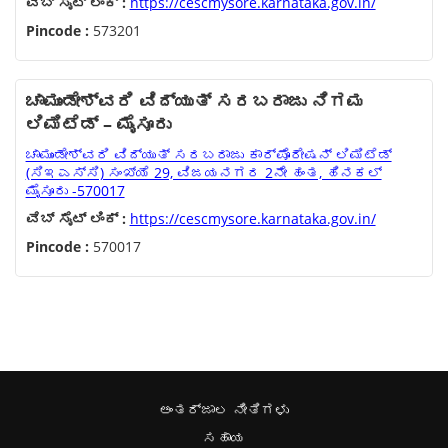
ವೆಬ್ ಸೈಟ್ ಲಿಂಕ್ :
https://cescmysore.karnataka.gov.in/
Pincode :
573201
ಚಾಮುಂಡೇಶ್ವರಿ ವಿದ್ಯುತ್ ಸರಬರಾಜು ನಿಗಮ
ಲಿಮಿಟೆಡ್ – ಮೈಸೂರು
ಚಾಮುಂಡೇಶ್ವರಿ ವಿದ್ಯುತ್ ಸರಬರಾಜು ಕಾರ್ಪೊರೇಷನ್ ಲಿಮಿಟೆಡ್
(ಸಿಇಎಸ್ಸಿ) ಸಂಖ್ಯೆ 29, ವಿಜಯನಗರ 2ನೇ ಹಂತ, ಹಿನಕಲ್
ಮೈಸೂರು -570017
ವೆಬ್ ಸೈಟ್ ಲಿಂಕ್ :
https://cescmysore.karnataka.gov.in/
Pincode :
570017
ಅಂತರ್ಜಾಲ ನೀತಿಗಳು
ಸಹಾಯ