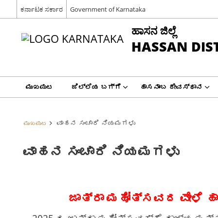
ಕರ್ನಾಟಕ ಸರ್ಕಾರ
Government of Karnataka
ಹಾಸನ ಜಿಲ್ಲೆ
HASSAN DIS
ಮುಖಪುಟ
ಜಿಲ್ಲೆಯ ಬಗ್ಗೆ
ಹಾಸನಾಂಬ ದೇವಸ್ಥಾನ
ವಾಹನ ಸಂಚಾರಿ ನಿಯಮಗಳು
ಮುಖಪುಟ
ವಾಹನ ಸಂಚಾರಿ ನಿಯಮಗಳು
ಜಾತ್ರಾ ಮಹೋತ್ಸವದ ವೇಳೆ 