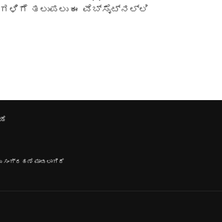
ಿಗೆ ತಲುಪಲು ಈ ವೆಬ್‌ಸೈಟ್‌ನಲ್ಲಿ
ಯೆ
ು ಸಂಗ್ರಹಣೆ ಮಾಡಲಾಗಿದೆ