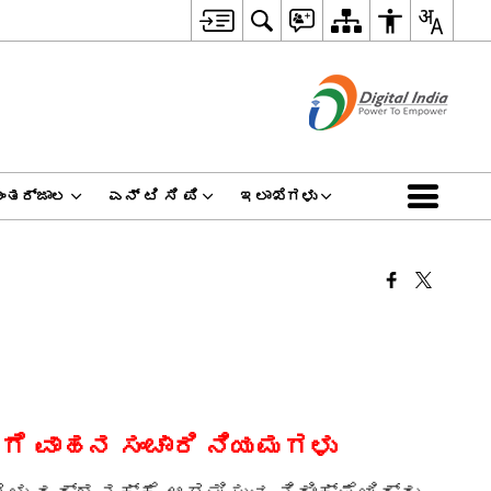
ಅಂತರ್ಜಾಲ
ಎನ್ ಟಿ ಸಿ ಪಿ
ಇಲಾಖೆಗಳು
ಿಗೆ
ವಾಹನ ಸಂಚಾರಿ ನಿಯಮಗಳು