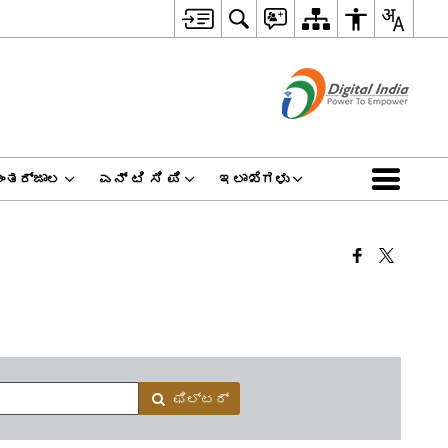
ಅಂತರ್ಜಾಲ
ಎನ್ ಟಿ ಸಿ ಪಿ
ಇಲಾಖೆಗಳು
ಫಿಲ್ಟರ್