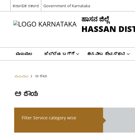
ಕರ್ನಾಟಕ ಸರ್ಕಾರ
Government of Karnataka
ಹಾಸನ ಜಿಲ್ಲೆ
HASSAN DIS
ಮುಖಪುಟ
ಜಿಲ್ಲೆಯ ಬಗ್ಗೆ
ಹಾಸನಾಂಬ ದೇವಸ್ಥಾನ
ಆದಾಯ
ಮುಖಪುಟ
ಆದಾಯ
Filter Service category wise