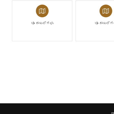
ಭೂ ದಾಖಲೆಗಳು
ಭೂ ದಾಖಲೆಗ
ಅ