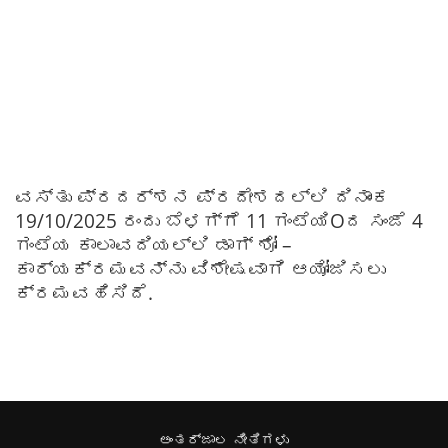
ವಸ್ತು ಪ್ರದರ್ಶನ ಪ್ರದೇಶದಲ್ಲಿ ದಿನಾಂಕ
19/10/2025 ರಂದು ಬೆಳಗ್ಗೆ 11 ಗಂಟೆಯಿOದ ಸಂಜೆ 4
ಗಂಟೆಯ ಕಾಲಾವದಿಯಲ್ಲಿ ಡಾಗ್ ಶೋ –
ಕಾರ್ಯಕ್ರಮವನ್ನು ವಿಶೇಷವಾಗಿ ಆಯೋಜಿಸಲು
ಕ್ರಮವಹಿಸಿದೆ.
ಅಂತರ್ಜಾಲ ನೀತಿಗಳು