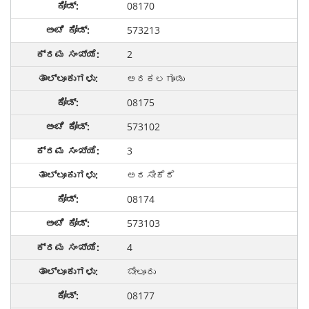
08170
573213
2
ಅರಕಲಗೂಡು
08175
573102
3
ಅರಸೀಕೆರೆ
08174
573103
4
ಬೇಲೂರು
08177