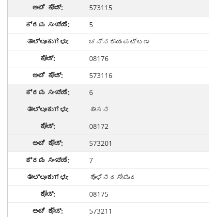
573115
5
ಚನ್ನರಾಯಪಟ್ಟಣ
08176
573116
6
ಹಾಸನ
08172
573201
7
ಹೊಳೆನರಸೀಪುರ
08175
573211